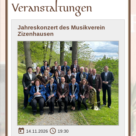
Veranstaltungen
Jahreskonzert des Musikverein
Zizenhausen
today
access_time
14.11.2026
19:30