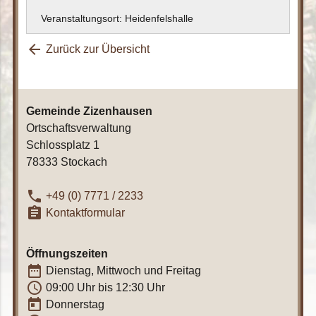
Veranstaltungsort: Heidenfelshalle
arrow_back
Zurück zur Übersicht
Gemeinde Zizenhausen
Ortschaftsverwaltung
Schlossplatz 1
78333 Stockach
phone
+49 (0) 7771 / 2233
assignment
Kontaktformular
Öffnungszeiten
date_range
Dienstag, Mittwoch und Freitag
access_time
09:00 Uhr bis 12:30 Uhr
today
Donnerstag